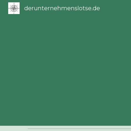
derunternehmenslotse.de
Sk