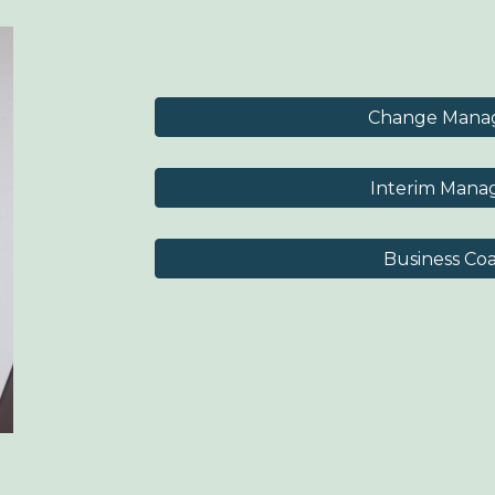
Change Mana
Interim Man
Business Co